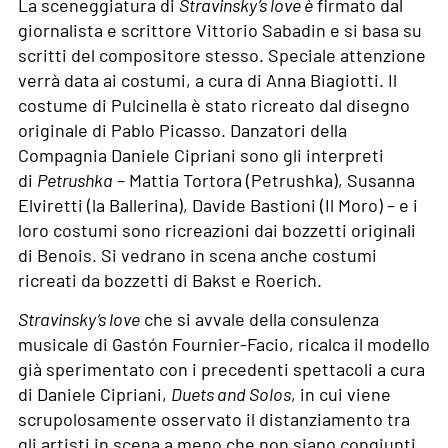
La sceneggiatura di
Stravinsky’s love
è
firmato dal
giornalista e scrittore Vittorio Sabadin e si basa su
scritti del compositore stesso. Speciale attenzione
verrà data ai costumi, a cura di Anna Biagiotti. Il
costume di Pulcinella è stato ricreato dal disegno
originale di Pablo Picasso. Danzatori della
Compagnia Daniele Cipriani sono gli interpreti
di
Petrushka
– Mattia Tortora (Petrushka), Susanna
Elviretti (la Ballerina), Davide Bastioni (Il Moro) – e i
loro costumi sono ricreazioni dai bozzetti originali
di Benois. Si vedrano in scena anche costumi
ricreati da bozzetti di Bakst e Roerich.
Stravinsky’s love
che si avvale della consulenza
musicale di Gastón Fournier-Facio, ricalca il modello
già sperimentato con i precedenti spettacoli a cura
di Daniele Cipriani,
Duets and Solos
, in cui viene
scrupolosamente osservato il distanziamento tra
gli artisti in scena a meno che non siano congiunti