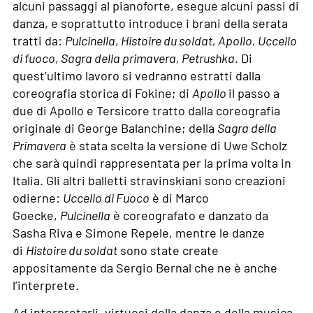
alcuni passaggi al pianoforte, esegue alcuni passi di
danza, e soprattutto introduce i brani della serata
tratti da:
Pulcinella
,
Histoire du soldat
,
Apollo, Uccello
di fuoco
,
Sagra della primavera, Petrushka
. Di
quest’ultimo lavoro si vedranno estratti dalla
coreografia storica di Fokine; di
Apollo
il passo a
due di Apollo e Tersicore tratto dalla coreografia
originale di George Balanchine; della
Sagra della
Primavera
è stata scelta la versione di Uwe Scholz
che sarà quindi rappresentata per la prima volta in
Italia. Gli altri balletti stravinskiani sono creazioni
odierne:
Uccello di Fuoco
è di Marco
Goecke,
Pulcinella
è coreografato e danzato da
Sasha Riva e Simone Repele, mentre le danze
di
Histoire du soldat
sono state create
appositamente da Sergio Bernal che ne è anche
l’interprete.
Ad interpretarli, virtuosi della danza e della musica