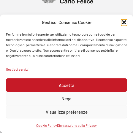
Gestisci Consenso Cookie
Per fornire le migliori esperienze, utilizziamo tecnologie come i cookie per
memorizzare e/o accedere alle informazioni del dispositivo. Il consenso a queste
tecnologie ci permetterà di elaborare dati come il comportamento di navigazione
o ID unici su questo sito. Non acconsentire o ritirare il consenso può influire
negativamente su alcune caratteristiche e funzioni.
Gestisci servizi
Accetta
Nega
Visualizza preferenze
© FONDAZIONE TEATRO CARLO FELICE 2026 – PASSO EUGENIO MONTALE, 4 – 16121 GENOVA –
ITALIA -TEL. 0105381432 – P.IVA 00279200109
Cookie Policy
Dichiarazione sulla Privacy